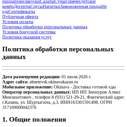
пицца
Поке
Закуски
Салаты
Супы
Горячее
Детское
комбо
Десерты
Соусы
Напитки
Замороженная пицца
Не
еда
Сертификаты
Публичная оферта
Условия оплаты
Политика обработки персональных данных
Условия бонусной системы
Политика оказания услуг
Политика обработки персональных
данных
Дата размещения редакции:
01 июля 2026 г.
Адрес сайта:
almetevsk.okinavakazan.ru
Мобильное приложение:
Okinava - Доставка готовой еды
Оператор персональных данных:
ИП ИП Зиннуров Алмаз
Минзахитович , телефон 8 (931) 521-29-21, Фактический адрес
г.Казань, ул. Шуртыгина, д.3, ИНН163301591498, ОГРН
317169000042376
1. Общие положения