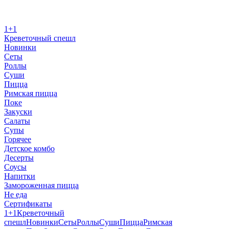
1+1
Креветочный спешл
Новинки
Сеты
Роллы
Суши
Пицца
Римская пицца
Поке
Закуски
Салаты
Супы
Горячее
Детское комбо
Десерты
Соусы
Напитки
Замороженная пицца
Не еда
Сертификаты
1+1
Креветочный
спешл
Новинки
Сеты
Роллы
Суши
Пицца
Римская