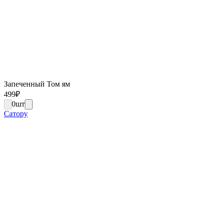
Запеченный Том ям
499
₽
0
шт
Сатору