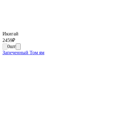
Икигай
2459
₽
0
шт
Запеченный Том ям