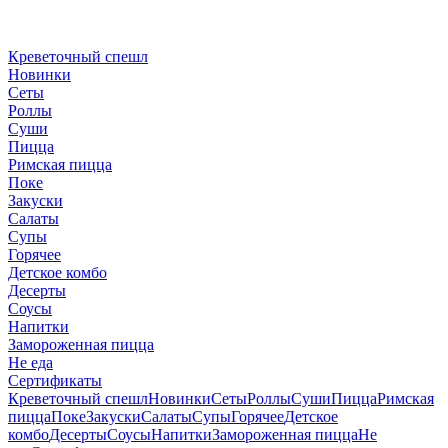
Креветочный спешл
Новинки
Сеты
Роллы
Суши
Пицца
Римская пицца
Поке
Закуски
Салаты
Супы
Горячее
Детское комбо
Десерты
Соусы
Напитки
Замороженная пицца
Не еда
Сертификаты
Креветочный спешл
Новинки
Сеты
Роллы
Суши
Пицца
Римская
пицца
Поке
Закуски
Салаты
Супы
Горячее
Детское
комбо
Десерты
Соусы
Напитки
Замороженная пицца
Не