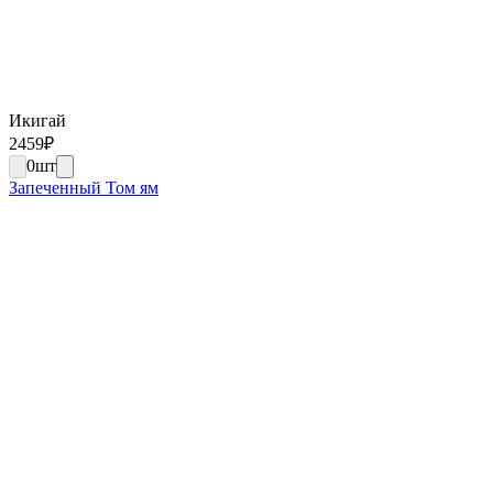
Икигай
2459
₽
0
шт
Запеченный Том ям