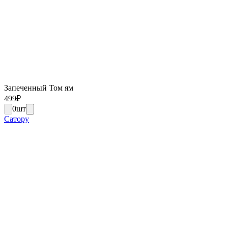
Запеченный Том ям
499
₽
0
шт
Сатору