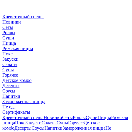
Креветочный спешл
Новинки
Сеты
Роллы
Суши
Пицца
Римская пицца
Поке
Закуски
Салаты
Супы
Горячее
Детское комбо
Десерты
Соусы
Напитки
Замороженная пицца
Не еда
Сертификаты
Креветочный спешл
Новинки
Сеты
Роллы
Суши
Пицца
Римская
пицца
Поке
Закуски
Салаты
Супы
Горячее
Детское
комбо
Десерты
Соусы
Напитки
Замороженная пицца
Не