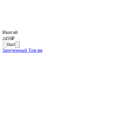
Икигай
2459
₽
0
шт
Запеченный Том ям