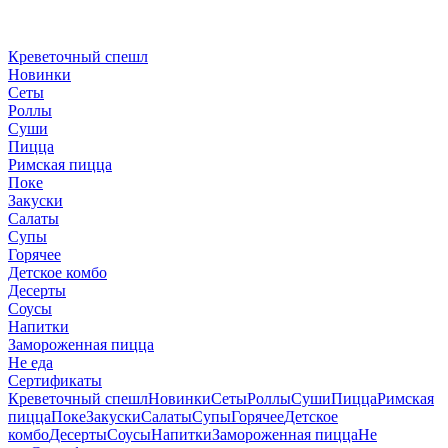
Креветочный спешл
Новинки
Сеты
Роллы
Суши
Пицца
Римская пицца
Поке
Закуски
Салаты
Супы
Горячее
Детское комбо
Десерты
Соусы
Напитки
Замороженная пицца
Не еда
Сертификаты
Креветочный спешл
Новинки
Сеты
Роллы
Суши
Пицца
Римская
пицца
Поке
Закуски
Салаты
Супы
Горячее
Детское
комбо
Десерты
Соусы
Напитки
Замороженная пицца
Не