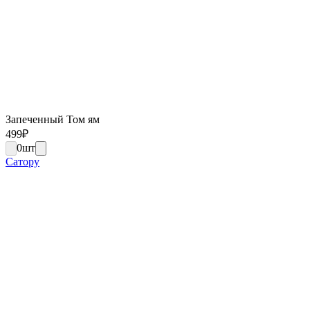
Запеченный Том ям
499
₽
0
шт
Сатору