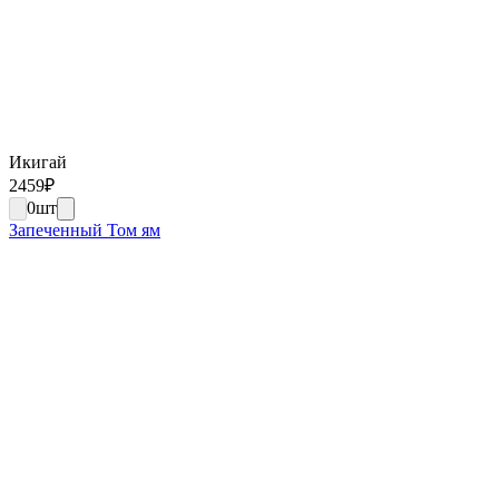
Икигай
2459
₽
0
шт
Запеченный Том ям