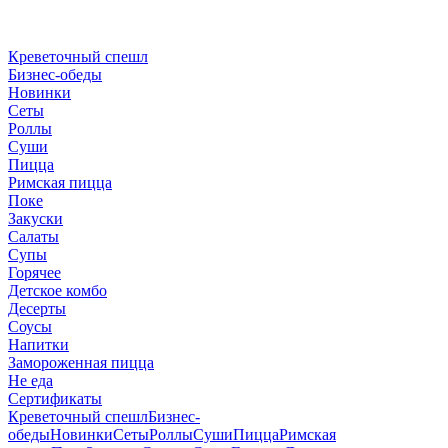
Креветочный спешл
Бизнес-обеды
Новинки
Сеты
Роллы
Суши
Пицца
Римская пицца
Поке
Закуски
Салаты
Супы
Горячее
Детское комбо
Десерты
Соусы
Напитки
Замороженная пицца
Не еда
Сертификаты
Креветочный спешл
Бизнес-
обеды
Новинки
Сеты
Роллы
Суши
Пицца
Римская