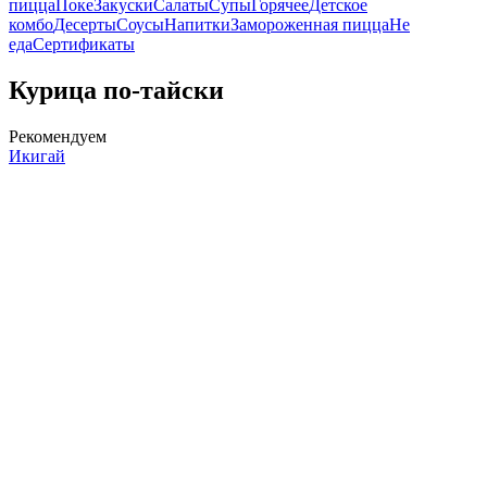
пицца
Поке
Закуски
Салаты
Супы
Горячее
Детское
комбо
Десерты
Соусы
Напитки
Замороженная пицца
Не
еда
Сертификаты
Курица по-тайски
Рекомендуем
Икигай