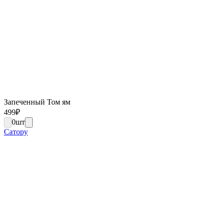
Запеченный Том ям
499
₽
0
шт
Сатору