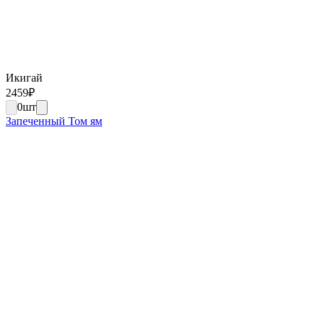
Икигай
2459
₽
0
шт
Запеченный Том ям