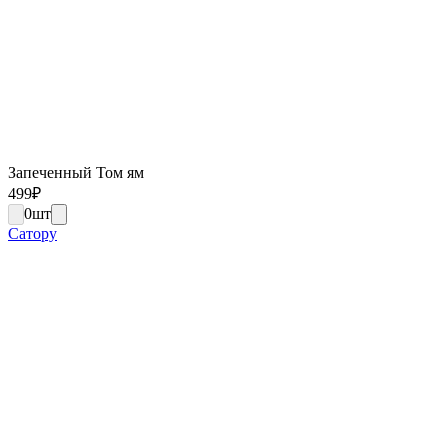
Запеченный Том ям
499
₽
0
шт
Сатору