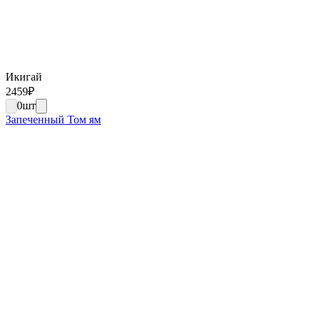
Икигай
2459
₽
0
шт
Запеченный Том ям