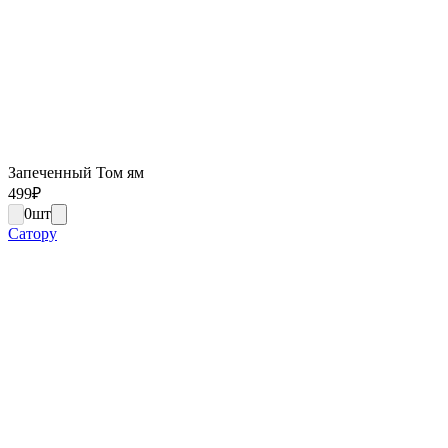
Запеченный Том ям
499
₽
0
шт
Сатору