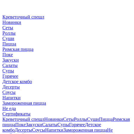
Креветочный спешл
Новинки
Сеты
Роллы
Суши
Пицца
Римская пицца
Поке
Закуски
Салаты
Супы
Горячее
Детское комбо
Десерты
Соусы
Напитки
Замороженная пицца
Не еда
Сертификаты
Креветочный спешл
Новинки
Сеты
Роллы
Суши
Пицца
Римская
пицца
Поке
Закуски
Салаты
Супы
Горячее
Детское
комбо
Десерты
Соусы
Напитки
Замороженная пицца
Не