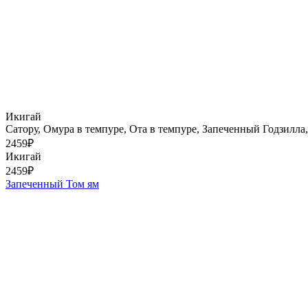
Икигай
Сатору, Омура в темпуре, Ота в темпуре, Запеченный Годзилла
2459
₽
Икигай
2459
₽
Запеченный Том ям