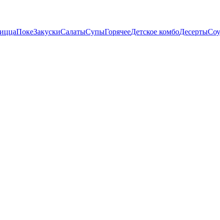
пицца
Поке
Закуски
Салаты
Супы
Горячее
Детское комбо
Десерты
Со