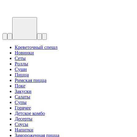
Креветочный спешл
Новинки
Сеты
Роллы
Суши
Пицца
Римская пицца
Поке
Закуски
Салаты
Супы
Горячее
Детское комбо
Десерты
Соусы
Напитки
Замороженная пицца