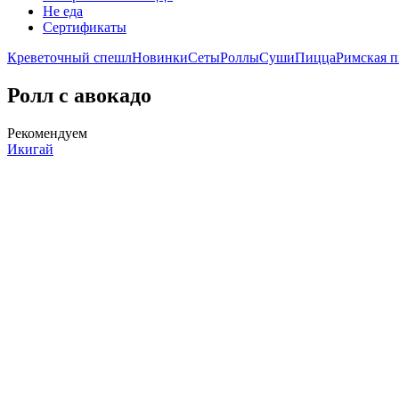
Не еда
Сертификаты
Креветочный спешл
Новинки
Сеты
Роллы
Суши
Пицца
Римская 
Ролл с авокадо
Рекомендуем
Икигай