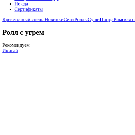
Не еда
Сертификаты
Креветочный спешл
Новинки
Сеты
Роллы
Суши
Пицца
Римская 
Ролл с угрем
Рекомендуем
Икигай