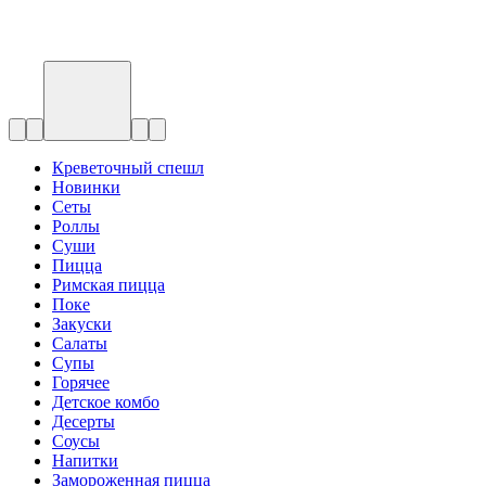
Креветочный спешл
Новинки
Сеты
Роллы
Суши
Пицца
Римская пицца
Поке
Закуски
Салаты
Супы
Горячее
Детское комбо
Десерты
Соусы
Напитки
Замороженная пицца