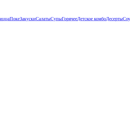
пицца
Поке
Закуски
Салаты
Супы
Горячее
Детское комбо
Десерты
Со