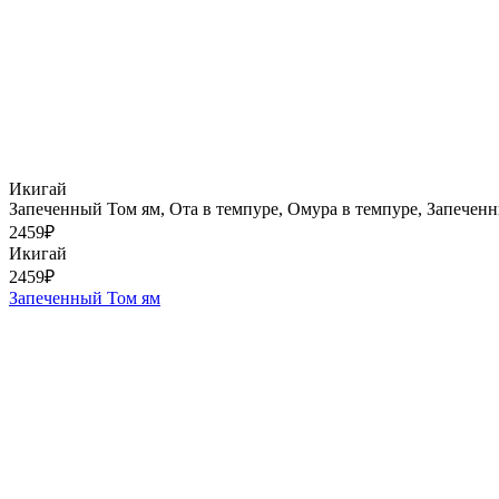
Икигай
Запеченный Том ям, Ота в темпуре, Омура в темпуре, Запечен
2459
₽
Икигай
2459
₽
Запеченный Том ям