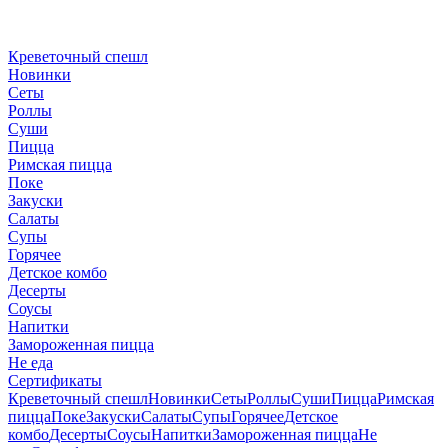
Креветочный спешл
Новинки
Сеты
Роллы
Суши
Пицца
Римская пицца
Поке
Закуски
Салаты
Супы
Горячее
Детское комбо
Десерты
Соусы
Напитки
Замороженная пицца
Не еда
Сертификаты
Креветочный спешл
Новинки
Сеты
Роллы
Суши
Пицца
Римская
пицца
Поке
Закуски
Салаты
Супы
Горячее
Детское
комбо
Десерты
Соусы
Напитки
Замороженная пицца
Не