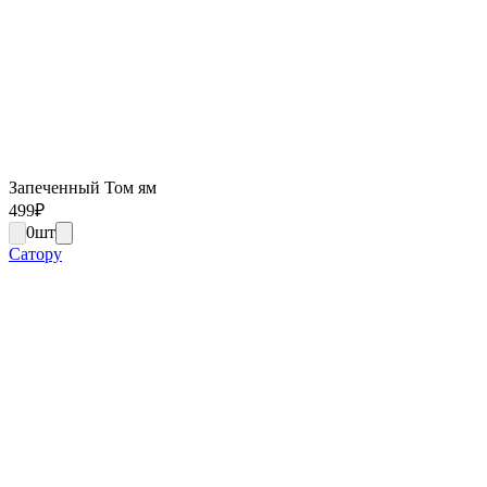
Запеченный Том ям
499
₽
0
шт
Сатору