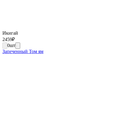
Икигай
2459
₽
0
шт
Запеченный Том ям