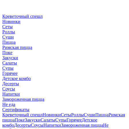
Креветочный спешл
Новинки
Сеты
Роллы
Суши
Пицца
Римская пицца
Поке
Закуски
Салаты
Супы
Горячее
Детское комбо
Десерты
Соусы
Напитки
Замороженная пицца
Не еда
Сертификаты
Креветочный спешл
Новинки
Сеты
Роллы
Суши
Пицца
Римская
пицца
Поке
Закуски
Салаты
Супы
Горячее
Детское
комбо
Десерты
Соусы
Напитки
Замороженная пицца
Не