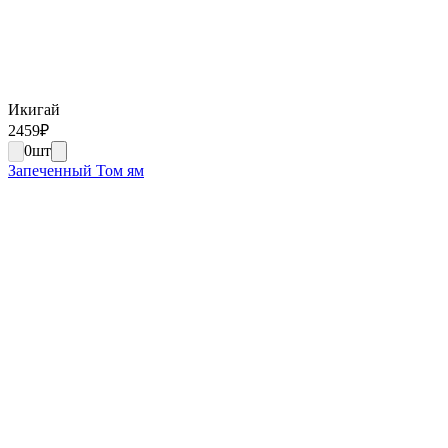
Икигай
2459
₽
0
шт
Запеченный Том ям