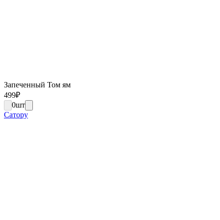
Запеченный Том ям
499
₽
0
шт
Сатору