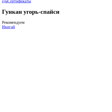
еда
Сертификаты
Гункан угорь-спайси
Рекомендуем
Икигай